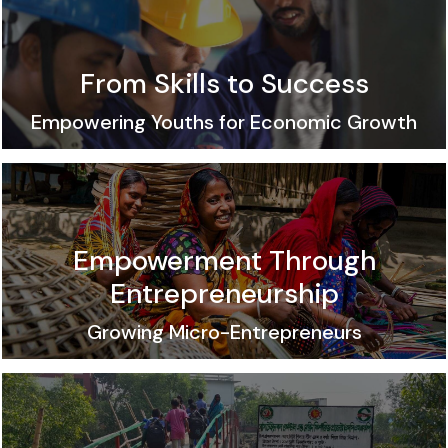
21-01-2026
এসডিএফ এর B-STRONG প্রকল্পের ১২/১২/২০২৫ তারিখে অনুষ্ঠিত
From Skills to Success
ক্লাস্টার ফ্যাসিলিটেটর (সাধারণ) পদে অনুষ্ঠিত লিখিত পরীক্ষায় উত্তীর্ণ
পরীক্ষার্থীদের মৌখিক পরীক্ষার তারিখ ও সময়সূচী
Empowering Youths for Economic Growth
Empowerment Through
Entrepreneurship
Growing Micro-Entrepreneurs