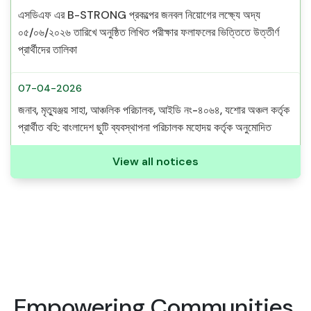
এসডিএফ এর B-STRONG প্রকল্পের জনবল নিয়োগের লক্ষ্যে অদ্য
০৫/০৬/২০২৬ তারিখে অনুষ্ঠিত লিখিত পরীক্ষার ফলাফলের ভিত্তিতে উত্তীর্ণ
প্রার্থীদের তালিকা
07-04-2026
জনাব, মৃত্যুঞ্জয় সাহা, আঞ্চলিক পরিচালক, আইডি নং-৪০৬৪, যশোর অঞ্চল কর্তৃক
প্রার্থীত বহি: বাংলাদেশ ছুটি ব্যবস্থাপনা পরিচালক মহোদয় কর্তৃক অনুমোদিত
View all notices
13-03-2026
জনাব, অরুন কুমার মন্ডল, আঞ্চলিক ব্যবস্থাপক (এমইএল), আইডি নং-০৫৯৭,
যশোর অঞ্চল কর্তৃক প্রার্থীত বহি: বাংলাদেশ ছুটি ব্যবস্থাপনা পরিচালক মহোদয়
কর্তৃক অনুমোদিত
22-02-2026
এসডিএফ এর RELI প্রজেক্টের ২৮মে ২০২৬ মেয়াদ পর্যন্ত শূন্য পদসমূহে
Empowering Communities,
আভ্যন্তরীণ নিয়োগ বিজ্ঞপ্তি